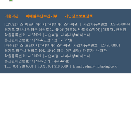
이용약관
이메일무단수집거부
개인정보보호정책
[고양캠퍼스] 에프비아이제과제빵바리스타학원 ㅣ 사업자등록번호 : 322-90-00444
경기도 고양시 덕양구 삼송로 12, 4F 5F (원흥동, 반도유스퀘어) | 대표자 : 변경환
학원등록번호 : 제6540호 | 교습과정 : 제과제빵/바리스타
통신판매업번호 : 제2024-고양덕양구-1362호
[파주캠퍼스] 프렌치제과제빵바리스타학원 | 사업자등록번호 : 128-93-88081
경기도 파주시 경의로 1042, 5F (야당동, 더진빌딩) | 대표자 : 변경환
학원등록번호 : 제2140호 | 교습과정 : 제과제빵/바리스타
통신판매업번호 : 제2026-경기파주-0446호
TEL : 031-918-6008 ㅣ FAX : 031-918-6009 ㅣ E-mail : admin@fbibaking.co.kr