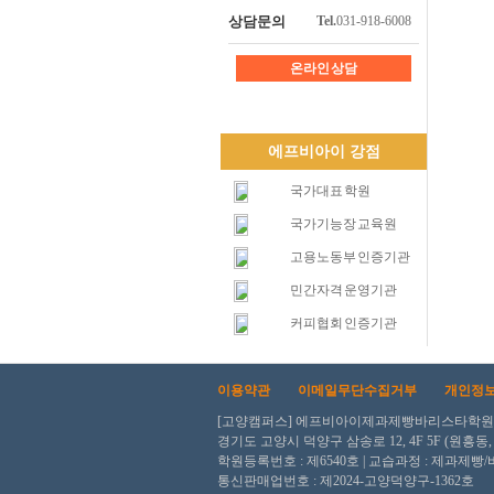
상담문의
Tel.
031-918-6008
온라인 상담
에프비아이 강점
국가대표 학원
국가기능장 교육원
고용노동부 인증기관
민간자격 운영기관
커피협회 인증기관
이용약관
이메일무단수집거부
개인정
[고양캠퍼스] 에프비아이제과제빵바리스타학원 ㅣ 사업
경기도 고양시 덕양구 삼송로 12, 4F 5F (원흥동
학원등록번호 : 제6540호 | 교습과정 : 제과제빵
통신판매업번호 : 제2024-고양덕양구-1362호