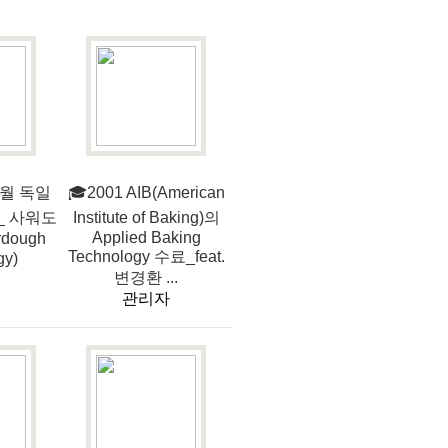
10월 독일
🎓2001 AIB(American
_ 사워도
Institute of Baking)의
Applied Baking
dough
Technology 수료_feat.
gy)
변경환 ...
관리자