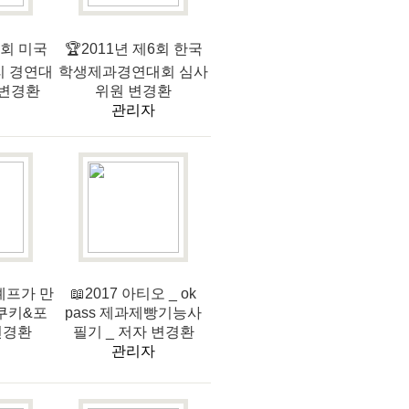
4회 미국
🏆2011년 제6회 한국
 경연대
학생제과경연대회 심사
 변경환
위원 변경환
관리자
 셰프가 만
📖2017 아티오 _ ok
 쿠키&포
pass 제과제빵기능사
변경환
필기 _ 저자 변경환
관리자