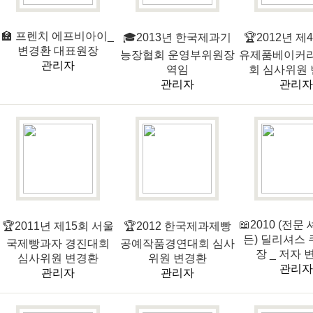
🏫 프렌치 에프비아이_
🎓2013년 한국제과기
🏆2012년 제
변경환 대표원장
능장협회 운영부위원장
유제품베이커리
관리자
역임
회 심사위원
관리자
관리자
📖2010 (전문
🏆2011년 제15회 서울
🏆2012 한국제과제빵
든) 딜리셔스
국제빵과자 경진대회
공예작품경연대회 심사
장 _ 저자 
심사위원 변경환
위원 변경환
관리자
관리자
관리자