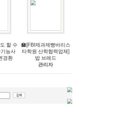
서도 할 수
🏫[FBI제과제빵바리스
빵기능사
타학원 산학협력업체]
 변경환
밥 브레드
관리자