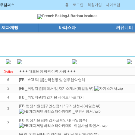
 파주캠퍼스
홈
로그인
회원가입
사이트맵
제과제빵
바리스타
커뮤니티
Notice
✦✦✦ 대표원장 학력 이력 사항 ✦✦✦
6
[FBI_MOU체결]산학협동 및 업무협약 업체
5
[FBI_취업지원]이력서 및 자기소개서(파일첨부)️
4
[FBI_취업지원]취업지원 사이트 바로가기
[FBI 행정지원팀]구인신청서 * 구직신청서(파일첨부)
3
[FBI 행정지원팀]취업사실확인서(파일첨부)
2
[구인_업체용]FBI 취업정보_구인신청서(파일첨부)