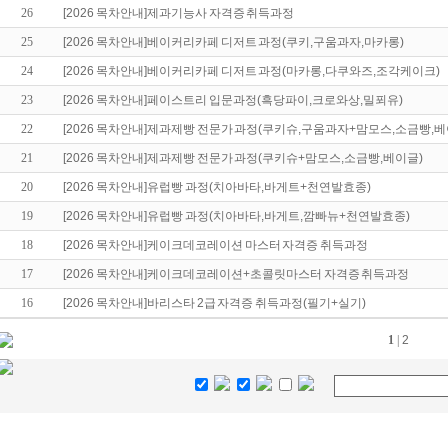
26
[2026 목차안내]제과기능사 자격증 취득과정
25
[2026 목차안내]베이커리카페 디저트 과정(쿠키,구움과자,마카롱)
24
[2026 목차안내]베이커리카페 디저트 과정(마카롱,다쿠와즈,조각케이크)
23
[2026 목차안내]페이스트리 입문과정(흑당파이,크로와상,밀푀유)
22
[2026 목차안내]제과제빵 전문가 과정(쿠키슈,구움과자+맘모스,소금빵,베
21
[2026 목차안내]제과제빵 전문가 과정(쿠키슈+맘모스,소금빵,베이글)
20
[2026 목차안내]유럽빵 과정(치아바타,바게트+천연발효종)
19
[2026 목차안내]유럽빵 과정(치아바타,바게트,깜빠뉴+천연발효종)
18
[2026 목차안내]케이크데코레이션 마스터 자격증 취득과정
17
[2026 목차안내]케이크데코레이션+초콜릿마스터 자격증 취득과정
16
[2026 목차안내]바리스타 2급 자격증 취득과정(필기+실기)
1
|
2