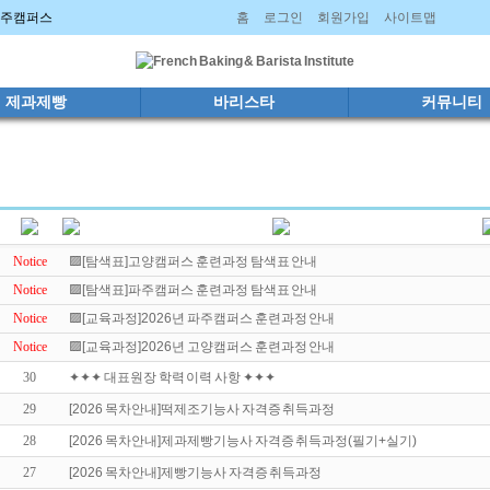
 파주캠퍼스
홈
로그인
회원가입
사이트맵
제과제빵
바리스타
커뮤니티
Notice
🟪[탐색표]고양캠퍼스 훈련과정 탐색표 안내
Notice
🟪[탐색표]파주캠퍼스 훈련과정 탐색표 안내
Notice
🟪[교육과정]2026년 파주캠퍼스 훈련과정 안내
Notice
🟪[교육과정]2026년 고양캠퍼스 훈련과정 안내
30
✦✦✦ 대표원장 학력 이력 사항 ✦✦✦
29
[2026 목차안내]떡제조기능사 자격증 취득과정
28
[2026 목차안내]제과제빵기능사 자격증 취득과정(필기+실기)
27
[2026 목차안내]제빵기능사 자격증 취득과정