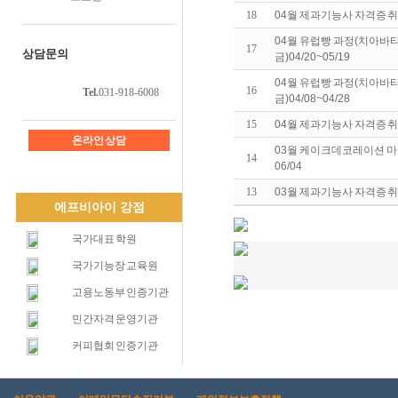
18
04월 제과기능사 자격증 취득
04월 유럽빵 과정(치아바
17
상담문의
금)04/20~05/19
04월 유럽빵 과정(치아바
16
Tel.
031-918-6008
금)04/08~04/28
15
04월 제과기능사 자격증 취득
온라인 상담
03월 케이크데코레이션 마스
14
06/04
13
03월 제과기능사 자격증 취득
에프비아이 강점
국가대표 학원
국가기능장 교육원
고용노동부 인증기관
민간자격 운영기관
커피협회 인증기관