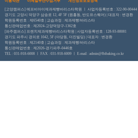
이용약관
이메일무단수집거부
개인정보보호정책
[고양캠퍼스] 에프비아이제과제빵바리스타학원 ㅣ 사업자등록번호 : 322-90-00444
경기도 고양시 덕양구 삼송로 12, 4F 5F (원흥동, 반도유스퀘어) | 대표자 : 변경환
학원등록번호 : 제6540호 | 교습과정 : 제과제빵/바리스타
통신판매업번호 : 제2024-고양덕양구-1362호
[파주캠퍼스] 프렌치제과제빵바리스타학원 | 사업자등록번호 : 128-93-88081
경기도 파주시 경의로 1042, 5F (야당동, 더진빌딩) | 대표자 : 변경환
학원등록번호 : 제2140호 | 교습과정 : 제과제빵/바리스타
통신판매업번호 : 제2026-경기파주-0446호
TEL : 031-918-6008 ㅣ FAX : 031-918-6009 ㅣ E-mail : admin@fbibaking.co.kr