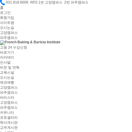
031.918.6008 ARS 1번 고양캠퍼스 2번 파주캠퍼스
홈
로그인
회원가입
사이트맵
오시는길
고양캠퍼스
파주캠퍼스
고용 24 수강신청
바로가기
아카데미
인사말
비전 및 연혁
교육시설
오시는길
제과제빵
고양캠퍼스
파주캠퍼스
바리스타
고양캠퍼스
파주캠퍼스
커뮤니티
포토갤러리
학사게시판
교무게시판