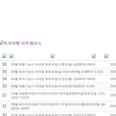
제과제빵
파주캠퍼스
36
08월 제빵기능사 자격증 취득과정(오후반/월~금)08/18~09/14
202
35
09월 제과기능사 자격증 취득과정(실기)(저녁반/월,수)09/07~11/16
202
34
08월 제과기능사 자격증 취득과정(오전반/월~금)08/20~09/16
202
33
08월 제빵기능사 자격증 취득과정(저녁반/화,목)08/25~11/03
202
10월 유럽빵과정(치아바타,바게트+천연발효종)(주말반/토요일 오전)
32
202
10/17~12/19
08월 베이커리카페 디저트과정(쿠키,구움과자,마카롱)(오전반/월~금)
31
202
08/10~09/30
30
07월 제빵기능사 자격증 취득과정(오전반/월~금)07/13~08/10
202