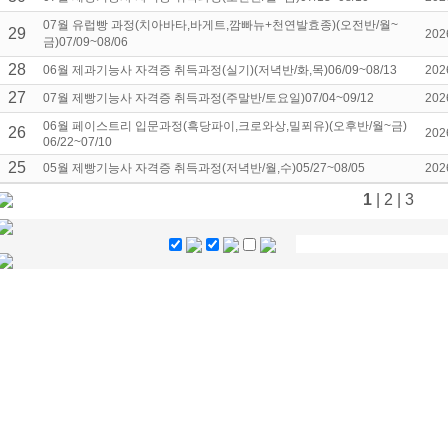
07월 유럽빵 과정(치아바타,바게트,깜빠뉴+천연발효종)(오전반/월~
29
202
금)07/09~08/06
28
06월 제과기능사 자격증 취득과정(실기)(저녁반/화,목)06/09~08/13
202
27
07월 제빵기능사 자격증 취득과정(주말반/토요일)07/04~09/12
202
06월 페이스트리 입문과정(흑당파이,크로와상,밀푀유)(오후반/월~금)
26
202
06/22~07/10
25
05월 제빵기능사 자격증 취득과정(저녁반/월,수)05/27~08/05
202
1
|
2
|
3