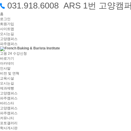
031.918.6008 ARS 1번 고
홈
로그인
회원가입
사이트맵
오시는길
고양캠퍼스
파주캠퍼스
고용 24 수강신청
바로가기
아카데미
인사말
비전 및 연혁
교육시설
오시는길
제과제빵
고양캠퍼스
파주캠퍼스
바리스타
고양캠퍼스
파주캠퍼스
커뮤니티
포토갤러리
학사게시판