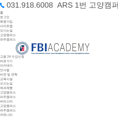
031.918.6008 ARS 1번 고
홈
로그인
회원가입
사이트맵
오시는길
고양캠퍼스
파주캠퍼스
고용 24 수강신청
바로가기
아카데미
인사말
비전 및 연혁
교육시설
오시는길
제과제빵
고양캠퍼스
파주캠퍼스
바리스타
고양캠퍼스
파주캠퍼스
커뮤니티