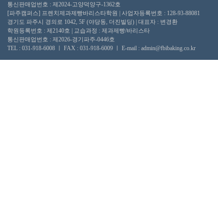
통신판매업번호 : 제2024-고양덕양구-1362호
[파주캠퍼스] 프렌치제과제빵바리스타학원 | 사업자등록번호 : 128-93-88081
경기도 파주시 경의로 1042, 5F (야당동, 더진빌딩) | 대표자 : 변경환
학원등록번호 : 제2140호 | 교습과정 : 제과제빵/바리스타
통신판매업번호 : 제2026-경기파주-0446호
TEL : 031-918-6008 ㅣ FAX : 031-918-6009 ㅣ E-mail : admin@fbibaking.co.kr