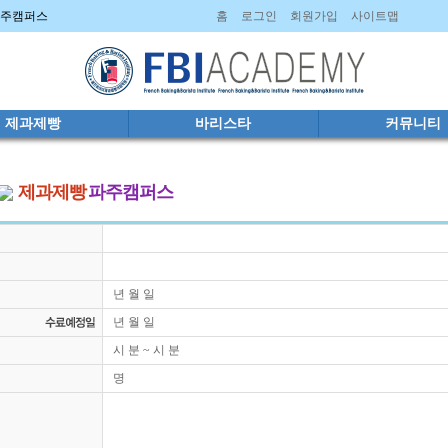
 파주캠퍼스
홈
로그인
회원가입
사이트맵
제과제빵
바리스타
커뮤니티
제과제빵
파주캠퍼스
년 월 일
년 월 일
시 분 ~ 시 분
명