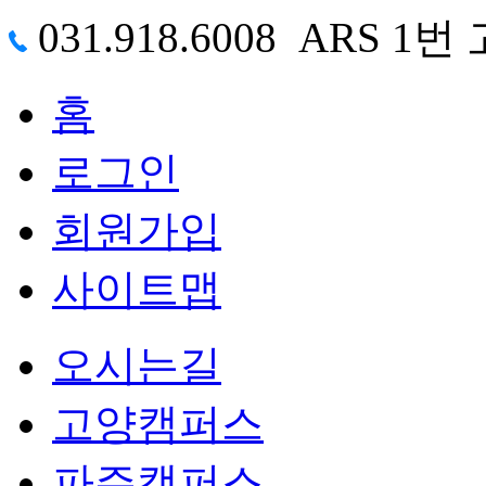
031.918.6008 ARS
홈
로그인
회원가입
사이트맵
오시는길
고양캠퍼스
파주캠퍼스