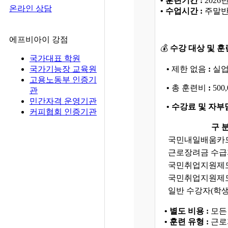
• 훈련기간 :
2026년
온라인 상담
• 수업시간 :
주말반 _
에프비아이 강점
💰
수강 대상 및 
국가대표 학원
국가기능장 교육원
•
제한 없음
:
실업
고용노동부 인증기
•
총 훈련비
:
500
관
민간자격 운영기관
• 수강료 및 자
커피협회 인증기관
구 
국민내일배움카
근로장려금 수급
국민취업지원제도
국민취업지원제도
일반 수강자(학생,
• 별도 비용 :
모든
• 훈련 유형 :
근로