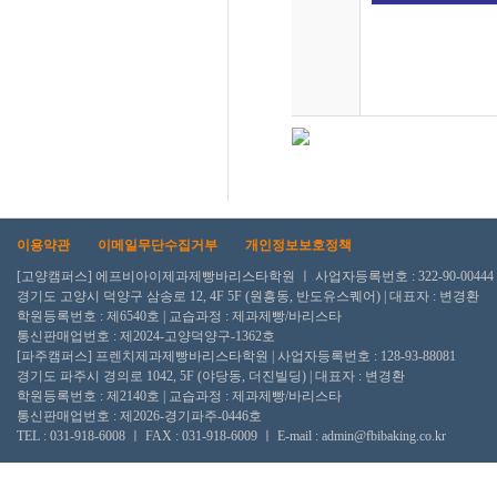
#SCA바리스타 #국
#국비지원교육 #일
일상 #학원스타그램 
스타학원 #일산베이
이용약관
이메일무단수집거부
개인정보보호정책
[고양캠퍼스] 에프비아이제과제빵바리스타학원 ㅣ 사업자등록번호 : 322-90-00444
경기도 고양시 덕양구 삼송로 12, 4F 5F (원흥동, 반도유스퀘어) | 대표자 : 변경환
학원등록번호 : 제6540호 | 교습과정 : 제과제빵/바리스타
통신판매업번호 : 제2024-고양덕양구-1362호
[파주캠퍼스] 프렌치제과제빵바리스타학원 | 사업자등록번호 : 128-93-88081
경기도 파주시 경의로 1042, 5F (야당동, 더진빌딩) | 대표자 : 변경환
학원등록번호 : 제2140호 | 교습과정 : 제과제빵/바리스타
통신판매업번호 : 제2026-경기파주-0446호
TEL : 031-918-6008 ㅣ FAX : 031-918-6009 ㅣ E-mail : admin@fbibaking.co.kr