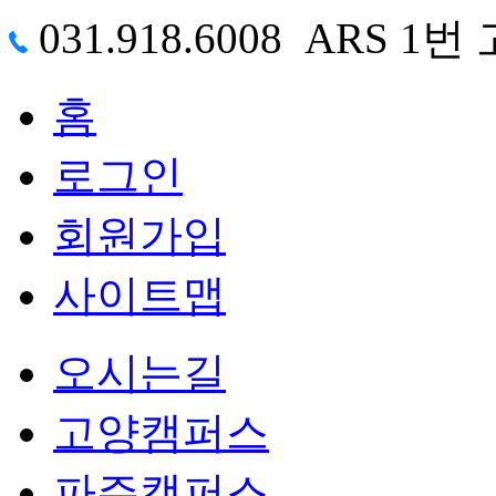
031.918.6008 ARS
홈
로그인
회원가입
사이트맵
오시는길
고양캠퍼스
파주캠퍼스