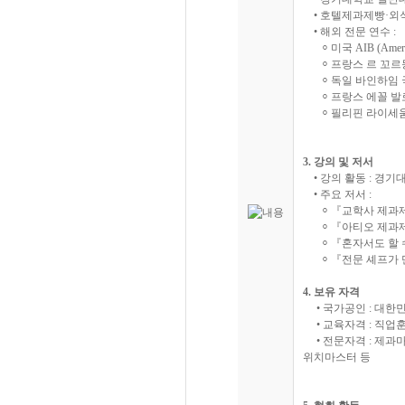
• 호텔제과제빵·외
• 해외 전문 연수 :
⸰ 미국 AIB (American 
⸰ 프랑스 르 꼬르동 블루
⸰ 독일 바인하임 국립제과
⸰ 프랑스 에꼴 발로나(Ec
⸰ 필리핀 라이세움 대학
3. 강의 및 저서
• 강의 활동 : 경
• 주요 저서 :
⸰ 『교학사 제과
⸰ 『아티오 제과
⸰ 『혼자서도 할 
⸰ 『전문 셰프가 
4. 보유 자격
• 국가공인 : 대한
• 교육자격 : 직업
• 전문자격 : 제과
위치마스터 등