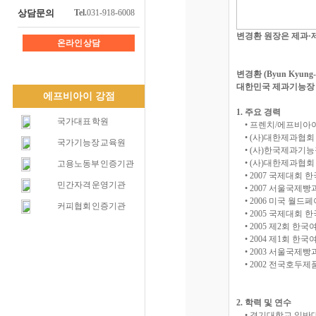
상담문의
Tel.
031-918-6008
변경환 원장은 제과·
온라인 상담
변경환 (Byun Kyung-
대한민국 제과기능장
에프비아이 강점
1. 주요 경력
국가대표 학원
• 프렌치/에프비아이
• (사)대한제과협회
국가기능장 교육원
• (사)한국제과기능
• (사)대한제과협
고용노동부 인증기관
• 2007 국제대회
민간자격 운영기관
• 2007 서울국제
• 2006 미국 월
커피협회 인증기관
• 2005 국제대회
• 2005 제2회 
• 2004 제1회 
• 2003 서울국제
• 2002 전국호두
2. 학력 및 연수
• 경기대학교 일반대