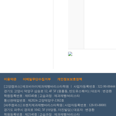
이용약관
이메일무단수집거부
개인정보보호정책
[고양캠퍼스] 에프비아이제과제빵바리스타학원 ㅣ 사업자등록번호 : 322-90-00444
경기도 고양시 덕양구 삼송로 12, 4F 5F (원흥동, 반도유스퀘어) | 대표자 : 변경환
학원등록번호 : 제6540호 | 교습과정 : 제과제빵/바리스타
통신판매업번호 : 제2024-고양덕양구-1362호
[파주캠퍼스] 프렌치제과제빵바리스타학원 | 사업자등록번호 : 128-93-88081
경기도 파주시 경의로 1042, 5F (야당동, 더진빌딩) | 대표자 : 변경환
학원등록번호 : 제2140호 | 교습과정 : 제과제빵/바리스타