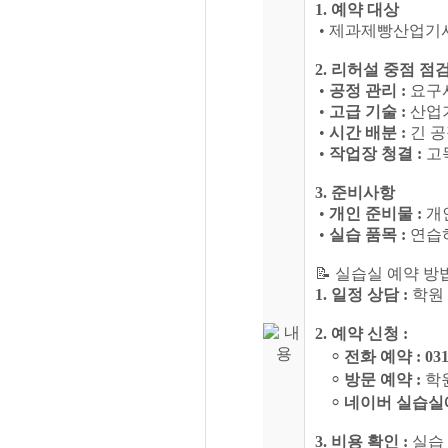
1. 예약 대상
• 제과제빵산업기사
2. 리허설 중점 점
•
공정 관리
:
요구사
•
고급 기술 :
산업기
•
시간 배분 :
긴 공
•
작업장 청결 :
고
3. 준비사항
•
개인 준비물 :
개인
•
실습 품목 :
연습하
📝 실습실 예약 방
1. 일정 상담 :
학원 
2. 예약 신청 :
⸰
전화 예약 :
03
⸰
방문 예약 :
학원
⸰
네이버 실습실예
3. 비용 확인 :
실습 