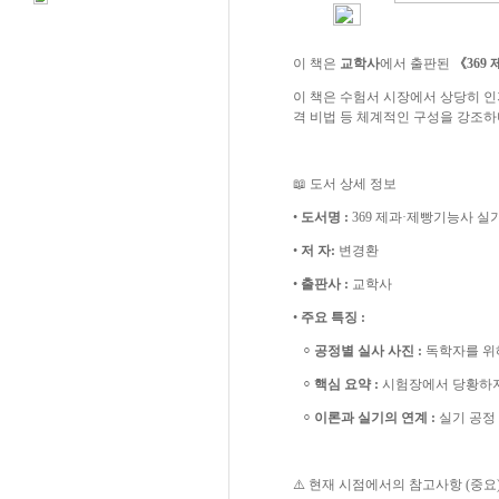
이 책은
교학사
에서 출판된
《369
이 책은 수험서 시장에서 상당히 인
격 비법 등 체계적인 구성을 강조하
📖 도서 상세 정보
•
도서명 :
369 제과·제빵기능사 실
•
저 자:
변경환
•
출판사 :
교학사
•
주요 특징 :
⸰
공정별 실사 사진 :
독학자를 위해
⸰
핵심 요약 :
시험장에서 당황하지
⸰
이론과 실기의 연계 :
실기 공정
⚠️ 현재 시점에서의 참고사항 (중요