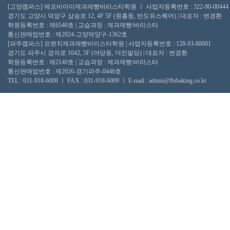
[고양캠퍼스] 에프비아이제과제빵바리스타학원 ㅣ 사업자등록번호 : 322-90-00444
경기도 고양시 덕양구 삼송로 12, 4F 5F (원흥동, 반도유스퀘어) | 대표자 : 변경환
학원등록번호 : 제6540호 | 교습과정 : 제과제빵/바리스타
통신판매업번호 : 제2024-고양덕양구-1362호
[파주캠퍼스] 프렌치제과제빵바리스타학원 | 사업자등록번호 : 128-93-88081
경기도 파주시 경의로 1042, 5F (야당동, 더진빌딩) | 대표자 : 변경환
학원등록번호 : 제2140호 | 교습과정 : 제과제빵/바리스타
통신판매업번호 : 제2026-경기파주-0446호
TEL : 031-918-6008 ㅣ FAX : 031-918-6009 ㅣ E-mail : admin@fbibaking.co.kr