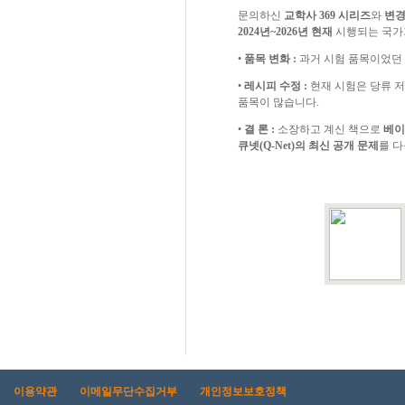
문의하신
교학사 369 시리즈
와
변경
2024년~2026년 현재
시행되는 국가
•
품목 변화 :
과거 시험 품목이었던 '
•
레시피 수정 :
현재 시험은 당류 저
품목이 많습니다.
•
결 론 :
소장하고 계신 책으로
베이
큐넷(Q-Net)의 최신 공개 문제
를 
이용약관
이메일무단수집거부
개인정보보호정책